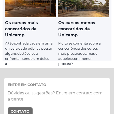
Os cursos mais
Os cursos menos
concorridos da
concorridos da
Unicamp
Unicamp
A tão sonhada vaga em uma
Muito se comenta sobre a
universidade pública possui
concorrência dos cursos
alguns obstáculos a
mais procurados, mas e
enfrentar, sendo um deles
aqueles com menor
a...
procura?...
ENTRE EM CONTATO
Dúvidas ou sugestões? Entre em contato com
a gente.
CONTATO