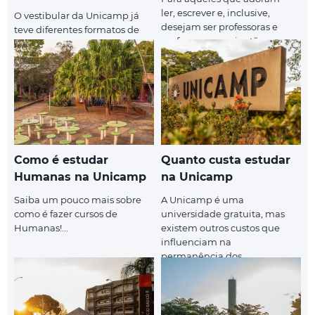
ler, escrever e, inclusive,
O vestibular da Unicamp já
desejam ser professoras e
teve diferentes formatos de
professores, aqui estão...
prova, mas sempre contou
com duas fases. Costuma-
se...
Como é estudar
Quanto custa estudar
Humanas na Unicamp
na Unicamp
Saiba um pouco mais sobre
A Unicamp é uma
como é fazer cursos de
universidade gratuita, mas
Humanas!...
existem outros custos que
influenciam na
permanência dos
estudantes...