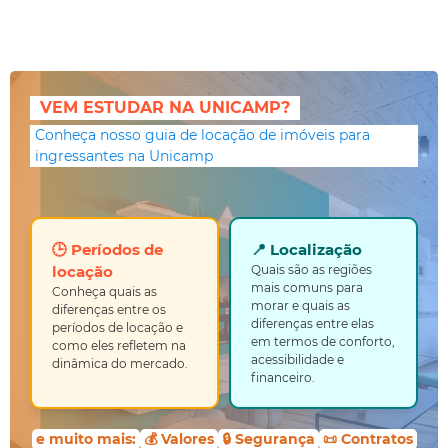
VEM ESTUDAR NA UNICAMP?
Conheça nosso guia de locação de imóveis para
ingressantes na Unicamp
🕒 Períodos de
📍 Localização
locação
Quais são as regiões
mais comuns para
Conheça quais as
morar e quais as
diferenças entre os
diferenças entre elas
períodos de locação e
em termos de conforto,
como eles refletem na
acessibilidade e
dinâmica do mercado.
financeiro.
e muito mais:
💰 Valores
🔒 Segurança
📜 Contratos