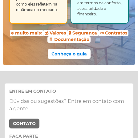
em termos de conforto,
como eles refletem na
acessibilidade e
dinâmica do mercado.
financeiro.
e muito mais:
💰 Valores
🔒 Segurança
📜 Contratos
📄 Documentação
Conheça o guia
ENTRE EM CONTATO
Dúvidas ou sugestões? Entre em contato com
a gente.
CONTATO
FAÇA PARTE